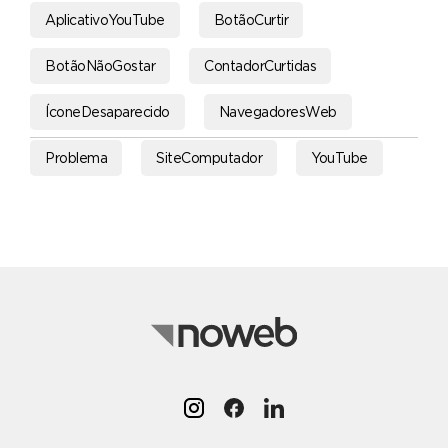
AplicativoYouTube
BotãoCurtir
BotãoNãoGostar
ContadorCurtidas
ÍconeDesaparecido
NavegadoresWeb
Problema
SiteComputador
YouTube