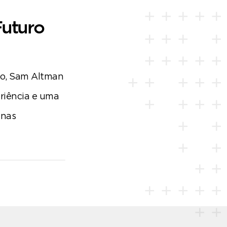
Futuro
ão, Sam Altman
riência e uma
 nas