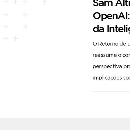
Sam Al
OpenAI: 
da Inteli
O Retorno de u
reassume o co
perspectiva pr
implicações soci