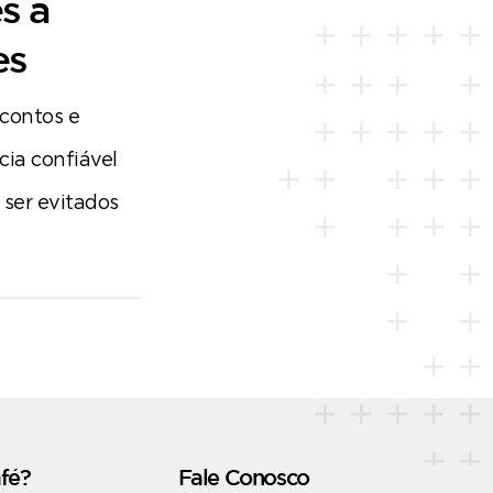
s a
es
contos e
ia confiável
 ser evitados
fé?
Fale Conosco