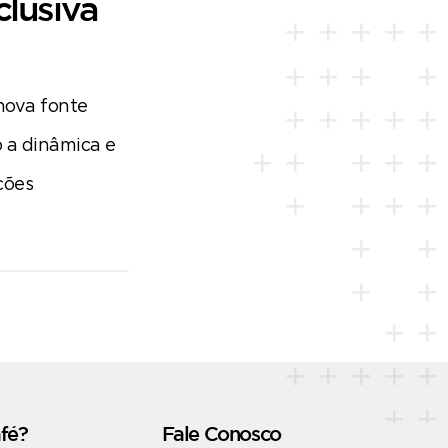
clusiva
nova fonte
o a dinâmica e
ções
fé?
Fale Conosco