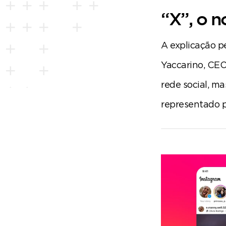
“X”, o n
A explicação pe
Yaccarino, CEO
rede social, 
representado pe