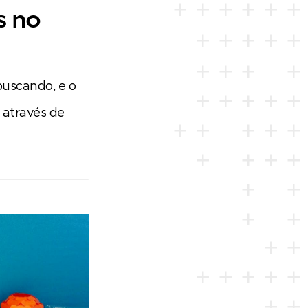
s no
buscando, e o
 através de