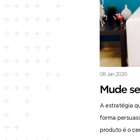
08 Jan 2020
Mude seu
A estratégia q
forma persuas
produto é o cer