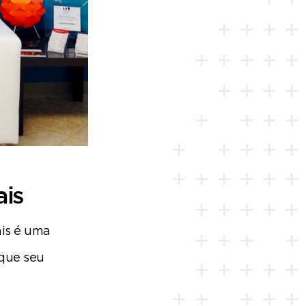
ais
ais é uma
que seu