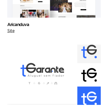
Aricanduva
Site